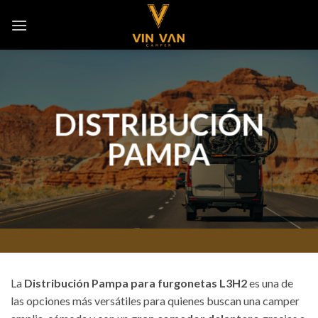
Saltar
al
contenido
DISTRIBUCIÓN
PAMPA
La
Distribución Pampa para furgonetas L3H2
es una de
las opciones más versátiles para quienes buscan una camper