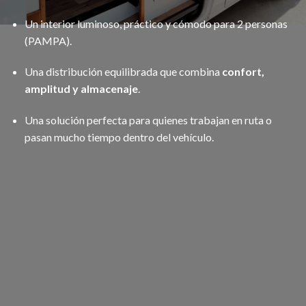
Un interior luminoso, práctico y cómodo para 2 personas
(PAMPA).
Una distribución equilibrada que combina
confort,
amplitud y almacenaje
.
Una solución perfecta para quienes trabajan en ruta o
pasan mucho tiempo dentro del vehículo.