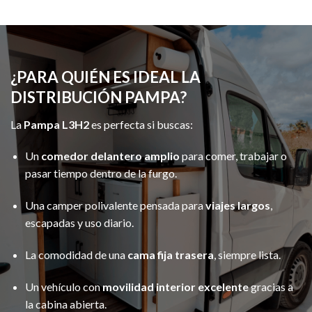
¿PARA QUIÉN ES IDEAL LA
DISTRIBUCIÓN PAMPA?
La
Pampa L3H2
es perfecta si buscas:
Un
comedor delantero amplio
para comer, trabajar o
pasar tiempo dentro de la furgo.
Una camper polivalente pensada para
viajes largos
,
escapadas y uso diario.
La comodidad de una
cama fija trasera
, siempre lista.
Un vehículo con
movilidad interior excelente
gracias a
la cabina abierta.