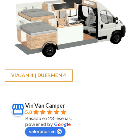
VIAJAN 4 | DUERMEN 4
Vin Van Camper
5.0
Basado en 23 reseñas.
powered by
G
o
o
g
l
e
valóranos en