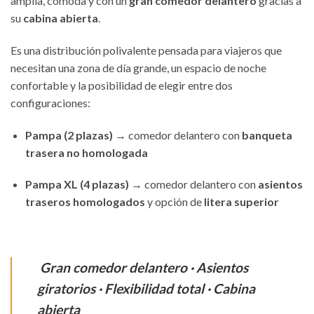
amplia, cómoda y con un
gran comedor delantero
gracias a
su
cabina abierta
.
Es una distribución polivalente pensada para viajeros que
necesitan una zona de día grande, un espacio de noche
confortable y la posibilidad de elegir entre dos
configuraciones:
Pampa (2 plazas)
→ comedor delantero con
banqueta
trasera no homologada
Pampa XL (4 plazas)
→ comedor delantero con
asientos
traseros homologados
y opción de
litera superior
Gran comedor delantero · Asientos
giratorios · Flexibilidad total · Cabina
abierta