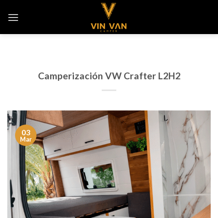
Saltar
al
contenido
Camperización VW Crafter L2H2
03
Mar