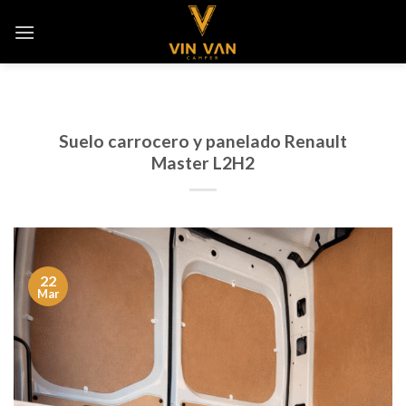
Saltar
al
contenido
Suelo carrocero y panelado Renault
Master L2H2
22
Mar